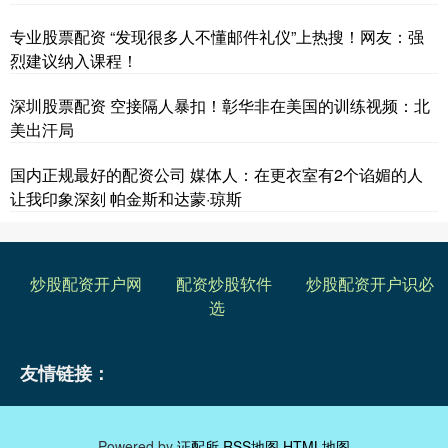
专业股票配资 “发现很多人不懂邮件礼仪”上热搜！网友：强
烈建议纳入课程！
深圳股票配资 空接隔人暴扣！彰华非在美国的训练视频：北
美出汗局
国内正规最好的配资公司 媒体人：在更衣室有2个谄媚的人
让我印象深刻 帕金斯和达蒙·琼斯
炒股配资开户网
配资炒股软件
炒股配资开户识必
选
友情链接：
Powered by
证配所
RSS地图
HTML地图