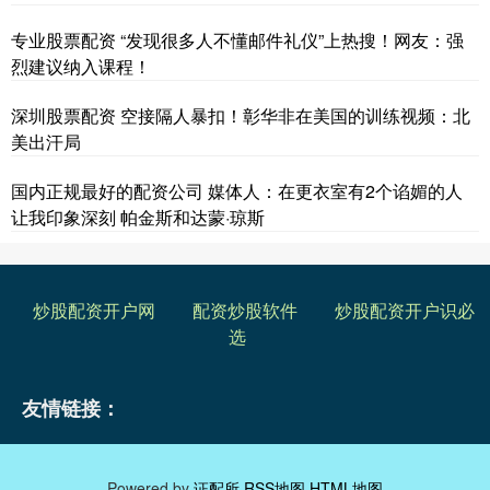
专业股票配资 “发现很多人不懂邮件礼仪”上热搜！网友：强
烈建议纳入课程！
深圳股票配资 空接隔人暴扣！彰华非在美国的训练视频：北
美出汗局
国内正规最好的配资公司 媒体人：在更衣室有2个谄媚的人
让我印象深刻 帕金斯和达蒙·琼斯
炒股配资开户网
配资炒股软件
炒股配资开户识必
选
友情链接：
Powered by
证配所
RSS地图
HTML地图