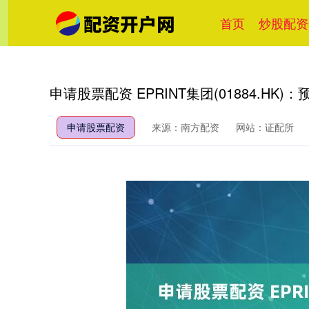
首页
炒股配资
申请股票配资 EPRINT集团(01884.HK
申请股票配资
来源：南方配资
网站：证配所