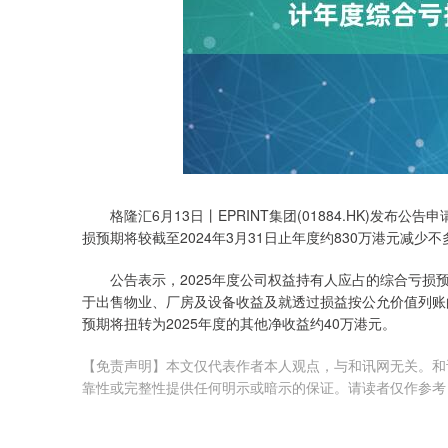
格隆汇6月13日丨EPRINT集团(01884.HK)发布
损预期将较截至2024年3月31日止年度约830万港元减少不多
公告表示，2025年度公司权益持有人应占的综合亏损预期
于出售物业、厂房及设备收益及就透过损益按公允价值列账的
预期将扭转为2025年度的其他净收益约40万港元。
【免责声明】本文仅代表作者本人观点，与和讯网无关。和
靠性或完整性提供任何明示或暗示的保证。请读者仅作参考，并请自行承