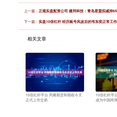
上一篇：
正规实盘配资公司 建邦科技：青岛星盟拟减持65
下一篇：
实盘10倍杠杆 经历账号风波后的韦东奕正常工
相关文章
10倍杠杆平台 丙烯期货和期权今天
10倍杠杆平
正式上市交易
成为中国跨